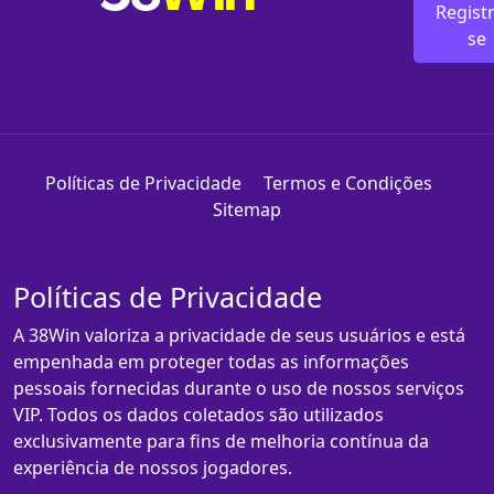
Registr
se
Políticas de Privacidade
Termos e Condições
Sitemap
Políticas de Privacidade
A 38Win valoriza a privacidade de seus usuários e está
empenhada em proteger todas as informações
pessoais fornecidas durante o uso de nossos serviços
VIP. Todos os dados coletados são utilizados
exclusivamente para fins de melhoria contínua da
experiência de nossos jogadores.