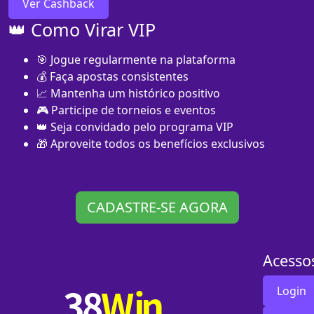
Ver Cashback
👑 Como Virar VIP
🎯 Jogue regularmente na plataforma
💰 Faça apostas consistentes
📈 Mantenha um histórico positivo
🎮 Participe de torneios e eventos
👑 Seja convidado pelo programa VIP
🎁 Aproveite todos os benefícios exclusivos
CADASTRE-SE AGORA
Acesso
Login