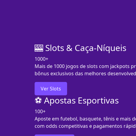
🎰 Slots & Caça-Níqueis
1000+
Mais de 1000 jogos de slots com jackpots pr
bônus exclusivos das melhores desenvolved
Ver Slots
⚽ Apostas Esportivas
100+
Aposte em futebol, basquete, tênis e mais d
com odds competitivas e pagamentos rápid