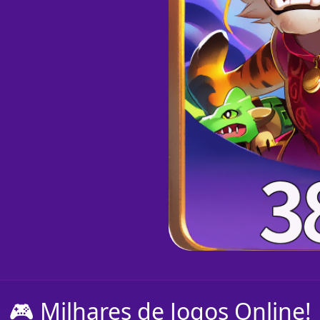
🎮 Milhares de Jogos Online!