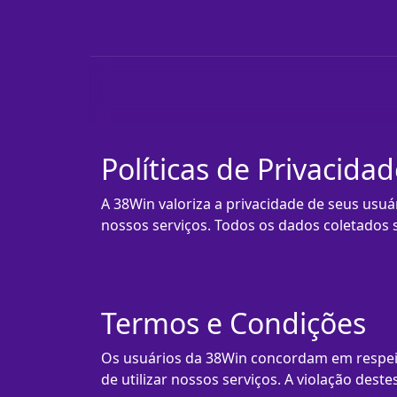
Políticas de Privacida
A 38Win valoriza a privacidade de seus usu
nossos serviços. Todos os dados coletados s
Termos e Condições
Os usuários da 38Win concordam em respeita
de utilizar nossos serviços. A violação des