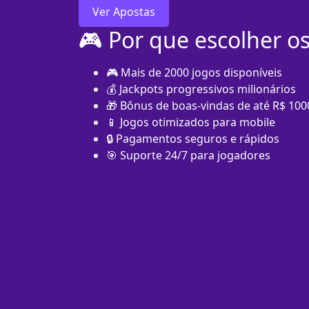
Ver Apostas
🎮 Por que escolher o
🎮 Mais de 2000 jogos disponíveis
💰 Jackpots progressivos milionários
🎁 Bônus de boas-vindas de até R$ 100
📱 Jogos otimizados para mobile
🔒 Pagamentos seguros e rápidos
🎯 Suporte 24/7 para jogadores