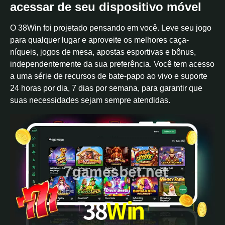
acessar de seu dispositivo móvel
O 38Win foi projetado pensando em você. Leve seu jogo
para qualquer lugar e aproveite os melhores caça-
níqueis, jogos de mesa, apostas esportivas e bônus,
independentemente da sua preferência. Você tem acesso
a uma série de recursos de bate-papo ao vivo e suporte
24 horas por dia, 7 dias por semana, para garantir que
suas necessidades sejam sempre atendidas.