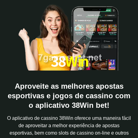
Aproveite as melhores apostas
esportivas e jogos de cassino com
o aplicativo 38Win bet!
O aplicativo de cassino 38Win oferece uma maneira fácil
de aproveitar a melhor experiência de apostas
esportivas, bem como slots de cassino on-line e outros