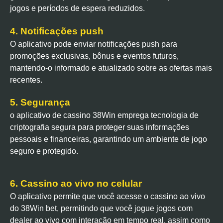
jogos e períodos de espera reduzidos.
4. Notificações push
O aplicativo pode enviar notificações push para
promoções exclusivas, bônus e eventos futuros,
mantendo-o informado e atualizado sobre as ofertas mais
recentes.
5. Segurança
o aplicativo de cassino 38Win emprega tecnologia de
criptografia segura para proteger suas informações
pessoais e financeiras, garantindo um ambiente de jogo
seguro e protegido.
6. Cassino ao vivo no celular
O aplicativo permite que você acesse o cassino ao vivo
do 38Win bet, permitindo que você jogue jogos com
dealer ao vivo com interação em tempo real, assim como