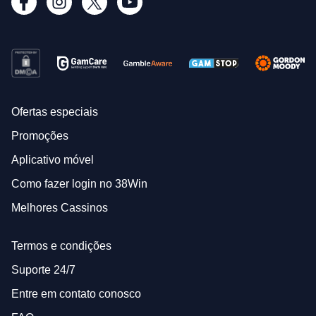
Ofertas especiais
Promoções
Aplicativo móvel
Como fazer login no 38Win
Melhores Cassinos
Termos e condições
Suporte 24/7
Entre em contato conosco