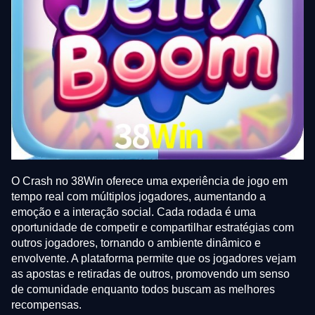
O Crash no 38Win oferece uma experiência de jogo em
tempo real com múltiplos jogadores, aumentando a
emoção e a interação social. Cada rodada é uma
oportunidade de competir e compartilhar estratégias com
outros jogadores, tornando o ambiente dinâmico e
envolvente. A plataforma permite que os jogadores vejam
as apostas e retiradas de outros, promovendo um senso
de comunidade enquanto todos buscam as melhores
recompensas.