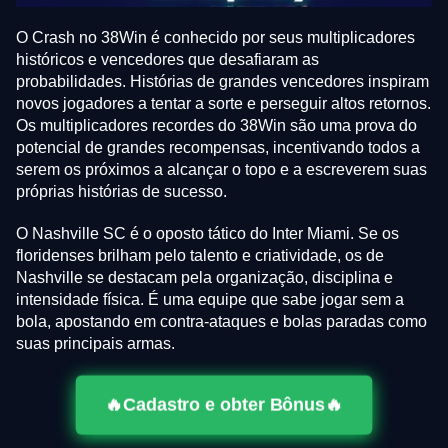
O Crash no 38Win é conhecido por seus multiplicadores
históricos e vencedores que desafiaram as
probabilidades. Histórias de grandes vencedores inspiram
novos jogadores a tentar a sorte e perseguir altos retornos.
Os multiplicadores recordes do 38Win são uma prova do
potencial de grandes recompensas, incentivando todos a
serem os próximos a alcançar o topo e a escreverem suas
próprias histórias de sucesso.
O Nashville SC é o oposto tático do Inter Miami. Se os
floridenses brilham pelo talento e criatividade, os de
Nashville se destacam pela organização, disciplina e
intensidade física. É uma equipe que sabe jogar sem a
bola, apostando em contra-ataques e bolas paradas como
suas principais armas.
🔥Cadastro e obter Bônus🔥