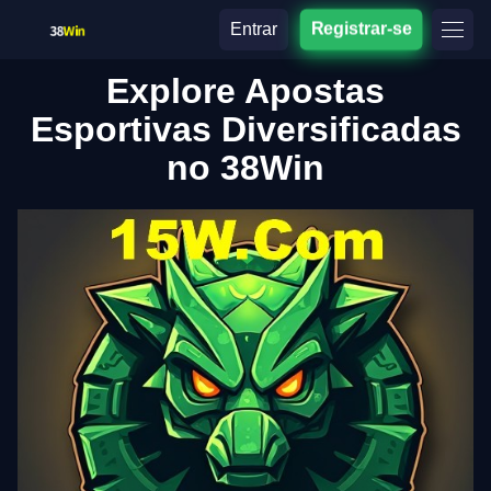
Entrar
Registrar-se
Explore Apostas
Esportivas Diversificadas
no 38Win