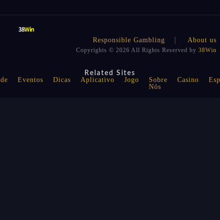
Responsible Gambling
About us
Copyrights © 2026 All Rights Reserved by
38Win
Related Sites
ade
Eventos
Dicas
Aplicativo
Jogo
Sobre
Casino
Esp
Nós