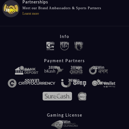
Partnerships
Meet our Brand Ambassadors & Sports Partners
Learnt more
Info
Payment Partners
Gaming License