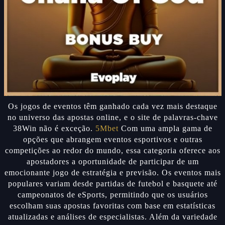
Os jogos de eventos têm ganhado cada vez mais destaque
no universo das apostas online, e o site de palavras-chave
38Win não é exceção.
5Mbet
Com uma ampla gama de
opções que abrangem eventos esportivos e outras
competições ao redor do mundo, essa categoria oferece aos
apostadores a oportunidade de participar de um
emocionante jogo de estratégia e previsão. Os eventos mais
populares variam desde partidas de futebol e basquete até
campeonatos de eSports, permitindo que os usuários
escolham suas apostas favoritas com base em estatísticas
atualizadas e análises de especialistas. Além da variedade